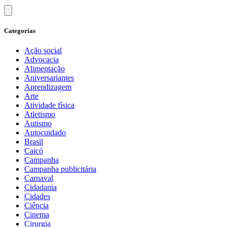
Categorias
Ação social
Advocacia
Alimentação
Aniversariantes
Aprendizagem
Arte
Atividade física
Atletismo
Autismo
Autocuidado
Brasil
Caicó
Campanha
Campanha publicitária
Carnaval
Cidadania
Cidades
Ciência
Cinema
Cirurgia