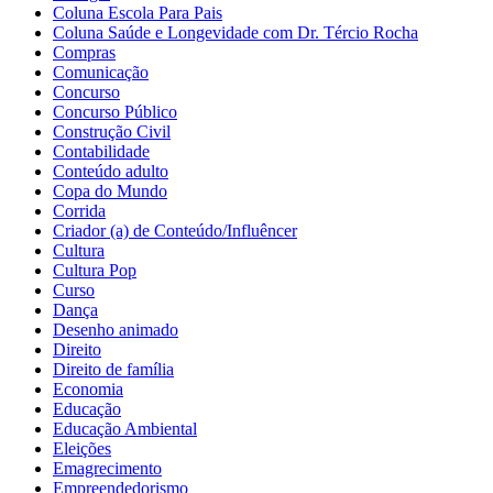
Coluna Escola Para Pais
Coluna Saúde e Longevidade com Dr. Tércio Rocha
Compras
Comunicação
Concurso
Concurso Público
Construção Civil
Contabilidade
Conteúdo adulto
Copa do Mundo
Corrida
Criador (a) de Conteúdo/Influêncer
Cultura
Cultura Pop
Curso
Dança
Desenho animado
Direito
Direito de família
Economia
Educação
Educação Ambiental
Eleições
Emagrecimento
Empreendedorismo