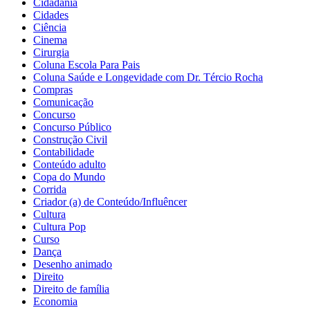
Cidadania
Cidades
Ciência
Cinema
Cirurgia
Coluna Escola Para Pais
Coluna Saúde e Longevidade com Dr. Tércio Rocha
Compras
Comunicação
Concurso
Concurso Público
Construção Civil
Contabilidade
Conteúdo adulto
Copa do Mundo
Corrida
Criador (a) de Conteúdo/Influêncer
Cultura
Cultura Pop
Curso
Dança
Desenho animado
Direito
Direito de família
Economia