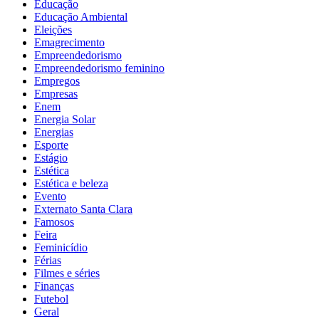
Educação
Educação Ambiental
Eleições
Emagrecimento
Empreendedorismo
Empreendedorismo feminino
Empregos
Empresas
Enem
Energia Solar
Energias
Esporte
Estágio
Estética
Estética e beleza
Evento
Externato Santa Clara
Famosos
Feira
Feminicídio
Férias
Filmes e séries
Finanças
Futebol
Geral