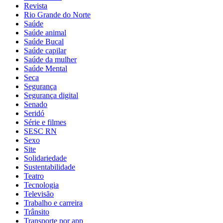
Revista
Rio Grande do Norte
Saúde
Saúde animal
Saúde Bucal
Saúde capilar
Saúde da mulher
Saúde Mental
Seca
Segurança
Segurança digital
Senado
Seridó
Série e filmes
SESC RN
Sexo
Site
Solidariedade
Sustentabilidade
Teatro
Tecnologia
Televisão
Trabalho e carreira
Trânsito
Transporte por app