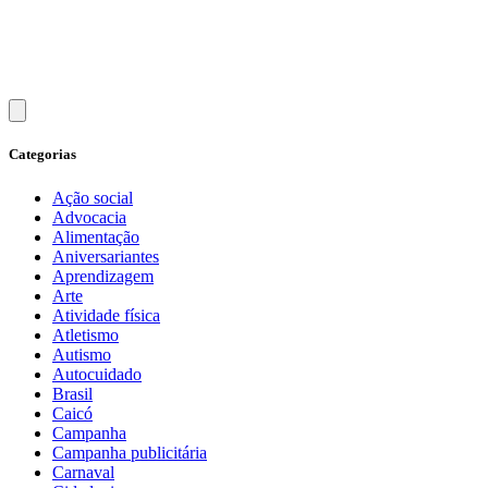
Categorias
Ação social
Advocacia
Alimentação
Aniversariantes
Aprendizagem
Arte
Atividade física
Atletismo
Autismo
Autocuidado
Brasil
Caicó
Campanha
Campanha publicitária
Carnaval