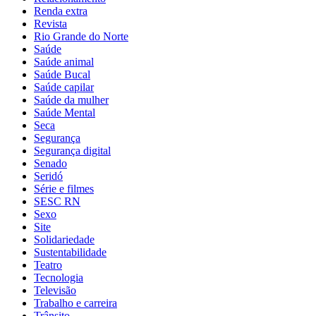
Renda extra
Revista
Rio Grande do Norte
Saúde
Saúde animal
Saúde Bucal
Saúde capilar
Saúde da mulher
Saúde Mental
Seca
Segurança
Segurança digital
Senado
Seridó
Série e filmes
SESC RN
Sexo
Site
Solidariedade
Sustentabilidade
Teatro
Tecnologia
Televisão
Trabalho e carreira
Trânsito