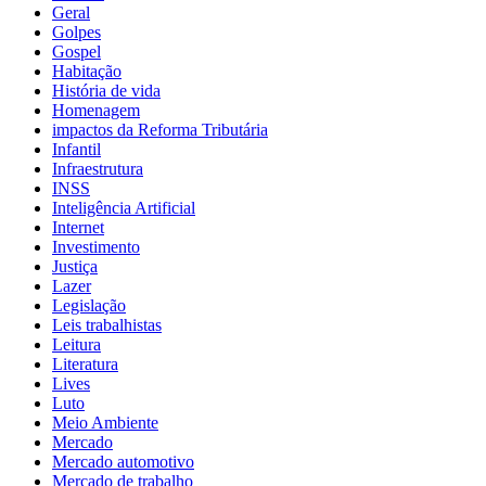
Geral
Golpes
Gospel
Habitação
História de vida
Homenagem
impactos da Reforma Tributária
Infantil
Infraestrutura
INSS
Inteligência Artificial
Internet
Investimento
Justiça
Lazer
Legislação
Leis trabalhistas
Leitura
Literatura
Lives
Luto
Meio Ambiente
Mercado
Mercado automotivo
Mercado de trabalho