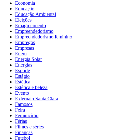
Economia
Educação
Educação Ambiental
Eleições
Emagrecimento
Empreendedorismo
Empreendedorismo feminino
Empregos
Empresas
Enem
Energia Solar
Energias
Esporte
Estágio
Estética
Estética e beleza
Evento
Externato Santa Clara
Famosos
Feira
Feminicídio
Férias
Filmes e séries
Finanças
Futebol