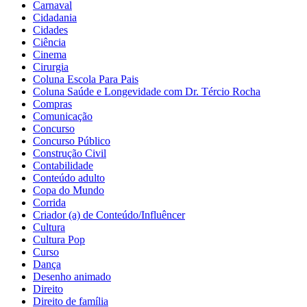
Carnaval
Cidadania
Cidades
Ciência
Cinema
Cirurgia
Coluna Escola Para Pais
Coluna Saúde e Longevidade com Dr. Tércio Rocha
Compras
Comunicação
Concurso
Concurso Público
Construção Civil
Contabilidade
Conteúdo adulto
Copa do Mundo
Corrida
Criador (a) de Conteúdo/Influêncer
Cultura
Cultura Pop
Curso
Dança
Desenho animado
Direito
Direito de família