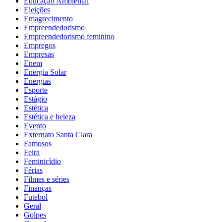
Educação Ambiental
Eleições
Emagrecimento
Empreendedorismo
Empreendedorismo feminino
Empregos
Empresas
Enem
Energia Solar
Energias
Esporte
Estágio
Estética
Estética e beleza
Evento
Externato Santa Clara
Famosos
Feira
Feminicídio
Férias
Filmes e séries
Finanças
Futebol
Geral
Golpes