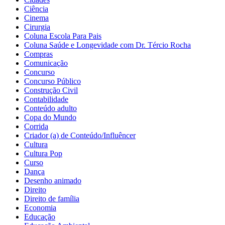
Ciência
Cinema
Cirurgia
Coluna Escola Para Pais
Coluna Saúde e Longevidade com Dr. Tércio Rocha
Compras
Comunicação
Concurso
Concurso Público
Construção Civil
Contabilidade
Conteúdo adulto
Copa do Mundo
Corrida
Criador (a) de Conteúdo/Influêncer
Cultura
Cultura Pop
Curso
Dança
Desenho animado
Direito
Direito de família
Economia
Educação