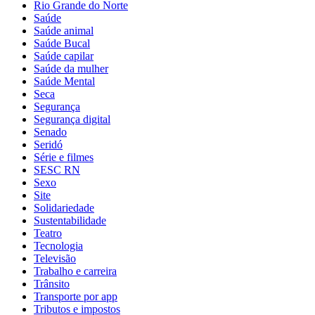
Rio Grande do Norte
Saúde
Saúde animal
Saúde Bucal
Saúde capilar
Saúde da mulher
Saúde Mental
Seca
Segurança
Segurança digital
Senado
Seridó
Série e filmes
SESC RN
Sexo
Site
Solidariedade
Sustentabilidade
Teatro
Tecnologia
Televisão
Trabalho e carreira
Trânsito
Transporte por app
Tributos e impostos