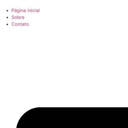
Ir
para
Página inicial
o
Sobre
conteúdo
Contato