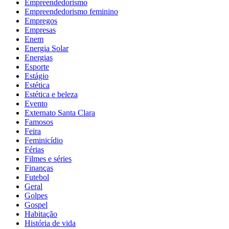
Empreendedorismo
Empreendedorismo feminino
Empregos
Empresas
Enem
Energia Solar
Energias
Esporte
Estágio
Estética
Estética e beleza
Evento
Externato Santa Clara
Famosos
Feira
Feminicídio
Férias
Filmes e séries
Finanças
Futebol
Geral
Golpes
Gospel
Habitação
História de vida