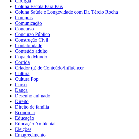
Cirurgia
Coluna Escola Para Pais
Coluna Saúde e Longevidade com Dr. Tércio Rocha
Compras
Comunicação
Concurso
Concurso Público
Construção Civil
Contabilidade
Conteúdo adulto
Copa do Mundo
Corrida
Criador (a) de Conteúdo/Influêncer
Cultura
Cultura Pop
Curso
Dança
Desenho animado
Direito
Direito de família
Economia
Educação
Educação Ambiental
Eleições
Emagrecimento