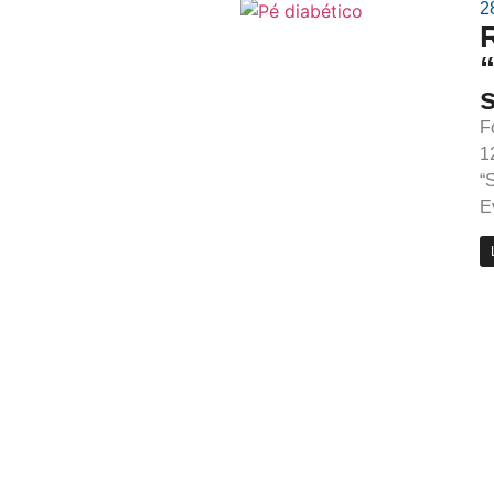
2
F
1
“
E