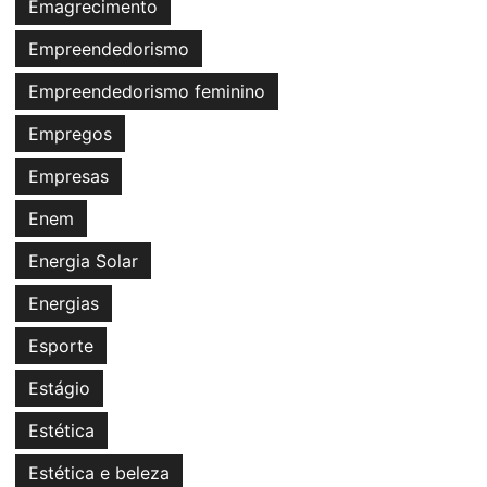
Emagrecimento
Empreendedorismo
Empreendedorismo feminino
Empregos
Empresas
Enem
Energia Solar
Energias
Esporte
Estágio
Estética
Estética e beleza