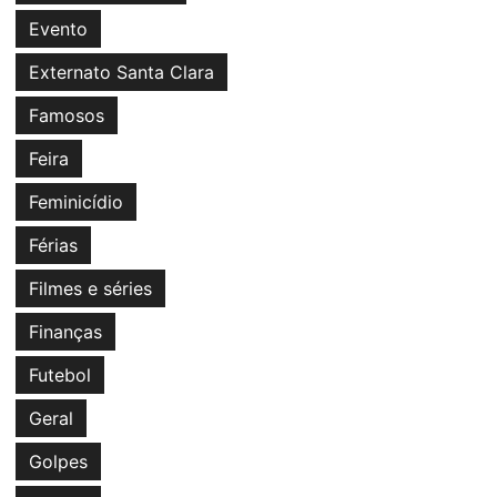
Evento
Externato Santa Clara
Famosos
Feira
Feminicídio
Férias
Filmes e séries
Finanças
Futebol
Geral
Golpes