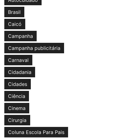
Autocuidado
Brasil
Caicó
Campanha
Campanha publicitária
Carnaval
Cidadania
Cidades
Ciência
Cinema
Cirurgia
Coluna Escola Para Pais