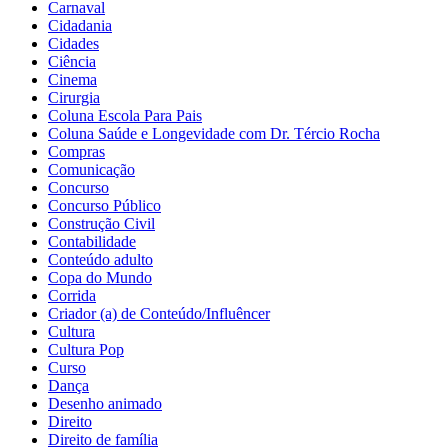
Carnaval
Cidadania
Cidades
Ciência
Cinema
Cirurgia
Coluna Escola Para Pais
Coluna Saúde e Longevidade com Dr. Tércio Rocha
Compras
Comunicação
Concurso
Concurso Público
Construção Civil
Contabilidade
Conteúdo adulto
Copa do Mundo
Corrida
Criador (a) de Conteúdo/Influêncer
Cultura
Cultura Pop
Curso
Dança
Desenho animado
Direito
Direito de família