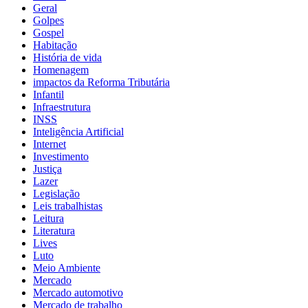
Geral
Golpes
Gospel
Habitação
História de vida
Homenagem
impactos da Reforma Tributária
Infantil
Infraestrutura
INSS
Inteligência Artificial
Internet
Investimento
Justiça
Lazer
Legislação
Leis trabalhistas
Leitura
Literatura
Lives
Luto
Meio Ambiente
Mercado
Mercado automotivo
Mercado de trabalho