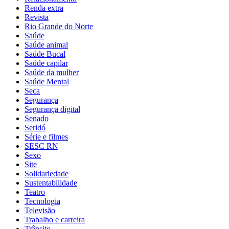
Renda extra
Revista
Rio Grande do Norte
Saúde
Saúde animal
Saúde Bucal
Saúde capilar
Saúde da mulher
Saúde Mental
Seca
Segurança
Segurança digital
Senado
Seridó
Série e filmes
SESC RN
Sexo
Site
Solidariedade
Sustentabilidade
Teatro
Tecnologia
Televisão
Trabalho e carreira
Trânsito