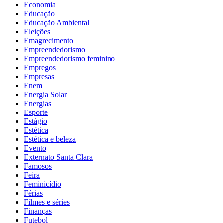
Economia
Educação
Educação Ambiental
Eleições
Emagrecimento
Empreendedorismo
Empreendedorismo feminino
Empregos
Empresas
Enem
Energia Solar
Energias
Esporte
Estágio
Estética
Estética e beleza
Evento
Externato Santa Clara
Famosos
Feira
Feminicídio
Férias
Filmes e séries
Finanças
Futebol