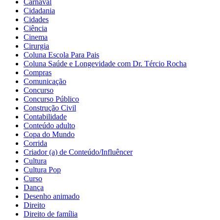
Carnaval
Cidadania
Cidades
Ciência
Cinema
Cirurgia
Coluna Escola Para Pais
Coluna Saúde e Longevidade com Dr. Tércio Rocha
Compras
Comunicação
Concurso
Concurso Público
Construção Civil
Contabilidade
Conteúdo adulto
Copa do Mundo
Corrida
Criador (a) de Conteúdo/Influêncer
Cultura
Cultura Pop
Curso
Dança
Desenho animado
Direito
Direito de família