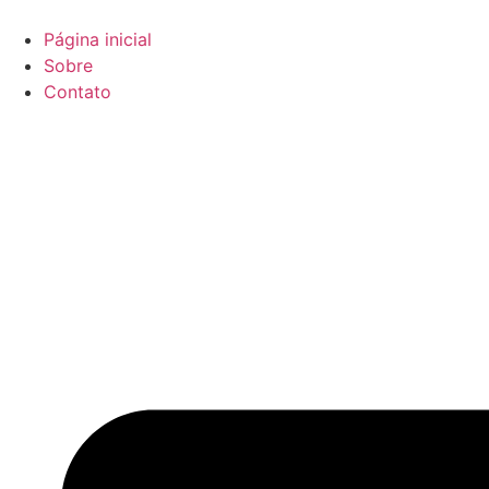
Ir
para
Página inicial
o
Sobre
conteúdo
Contato