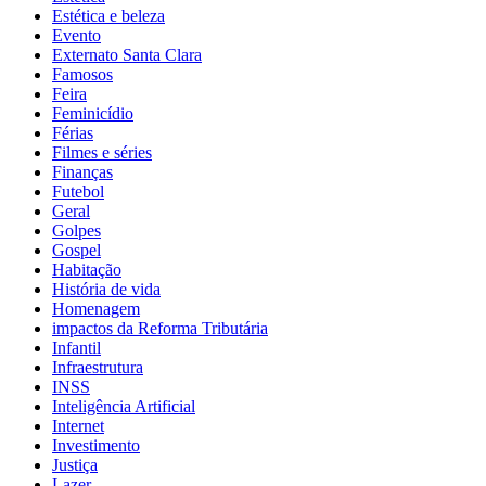
Estética e beleza
Evento
Externato Santa Clara
Famosos
Feira
Feminicídio
Férias
Filmes e séries
Finanças
Futebol
Geral
Golpes
Gospel
Habitação
História de vida
Homenagem
impactos da Reforma Tributária
Infantil
Infraestrutura
INSS
Inteligência Artificial
Internet
Investimento
Justiça
Lazer