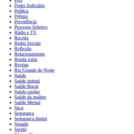
Pets
Poder Judiciário
Política
Prêmio
Previdência
Processo Seletivo
Rádio e TV
Receita
Redes Sociais
Reflexão
Relacionamento
Renda extra
Revista
Rio Grande do Norte
Saúde
Saúde animal
Saúde Bucal
Saúde capilar
Saúde da mulher
Saúde Mental
Seca
Segurança
Segurança digital
Senado
Seridó