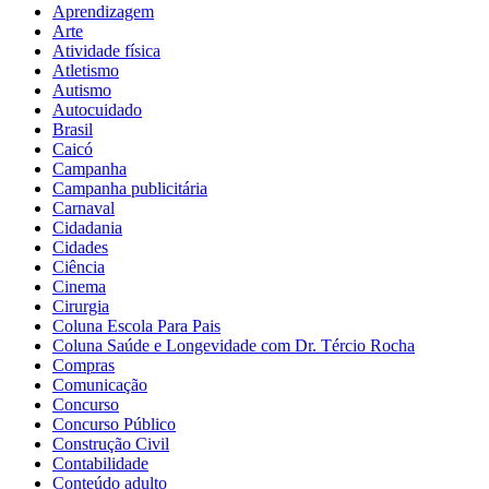
Aprendizagem
Arte
Atividade física
Atletismo
Autismo
Autocuidado
Brasil
Caicó
Campanha
Campanha publicitária
Carnaval
Cidadania
Cidades
Ciência
Cinema
Cirurgia
Coluna Escola Para Pais
Coluna Saúde e Longevidade com Dr. Tércio Rocha
Compras
Comunicação
Concurso
Concurso Público
Construção Civil
Contabilidade
Conteúdo adulto