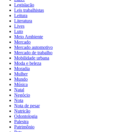
Legislação
Leis trabalhistas
Leitura
Literatura
Lives
Luto
Meio Ambiente
Mercado
Mercado automotivo
Mercado de trabalho
Mobilidade urbana
Moda e beleza
Moradia
Mulher
Mundo
Música
Natal
Negócio
Nota
Nota de pesar
Nutrição
Odontologia
Palestra
Patrimônio