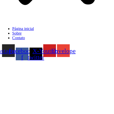
Página inicial
Sobre
Contato
nstagram
Facebook-
X-
Youtube
Envelope
f
twitter