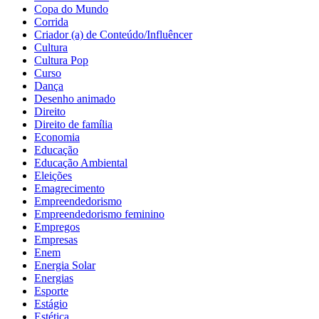
Copa do Mundo
Corrida
Criador (a) de Conteúdo/Influêncer
Cultura
Cultura Pop
Curso
Dança
Desenho animado
Direito
Direito de família
Economia
Educação
Educação Ambiental
Eleições
Emagrecimento
Empreendedorismo
Empreendedorismo feminino
Empregos
Empresas
Enem
Energia Solar
Energias
Esporte
Estágio
Estética