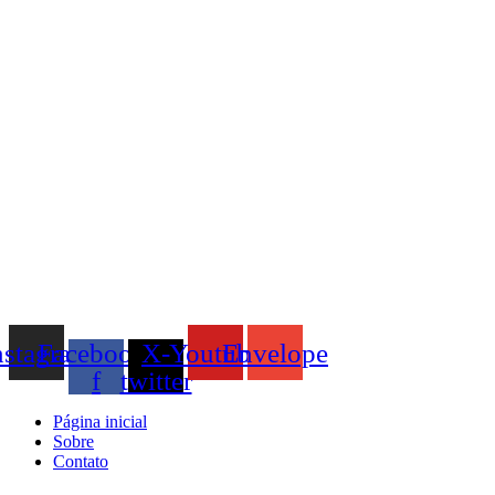
nstagram
Facebook-
X-
Youtube
Envelope
f
twitter
Página inicial
Sobre
Contato