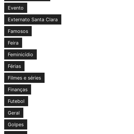
Evento
Externato Santa Clara
Famosos
Feira
Feminicídio
Férias
Filmes e séries
Finanças
Futebol
Geral
Golpes