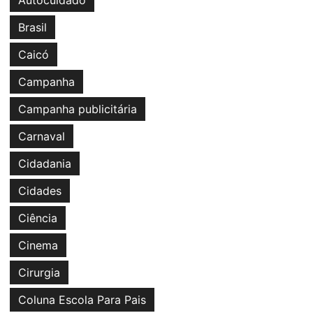
Autocuidado
Brasil
Caicó
Campanha
Campanha publicitária
Carnaval
Cidadania
Cidades
Ciência
Cinema
Cirurgia
Coluna Escola Para Pais