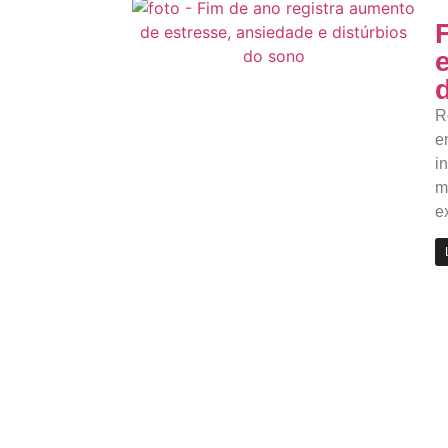
R
e
i
m
e