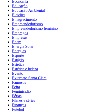
Economia
Educação
Educação Ambiental
Eleições
Emagrecimento
Empreendedorismo
Empreendedorismo feminino
Empregos
Empresas
Enem
Energia Solar
Energias
Esporte
Estágio
Estética
Estética e beleza
Evento
Externato Santa Clara
Famosos
Feira
Feminicídio
Férias
Filmes e séries
Finanças
Futebol