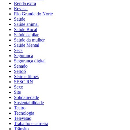
Renda extra
Revista
Rio Grande do Norte
Saúde
Saúde animal
Saúde Bucal
Saúde capilar
Saúde da mulher
Saúde Mental
Seca
Segurança
Segurança digital
Senado
Seridó
Série e filmes
SESC RN
Sexo
Site
Solidariedade
Sustentabilidade
Teatro
Tecnologia
Televisão
Trabalho e carreira
Trânsito