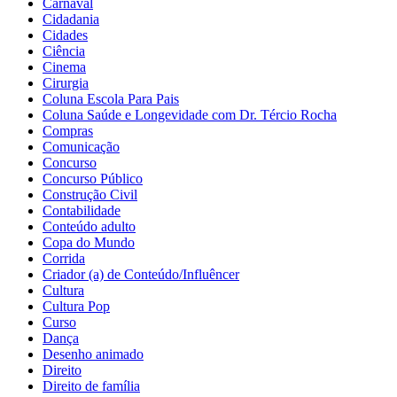
Carnaval
Cidadania
Cidades
Ciência
Cinema
Cirurgia
Coluna Escola Para Pais
Coluna Saúde e Longevidade com Dr. Tércio Rocha
Compras
Comunicação
Concurso
Concurso Público
Construção Civil
Contabilidade
Conteúdo adulto
Copa do Mundo
Corrida
Criador (a) de Conteúdo/Influêncer
Cultura
Cultura Pop
Curso
Dança
Desenho animado
Direito
Direito de família