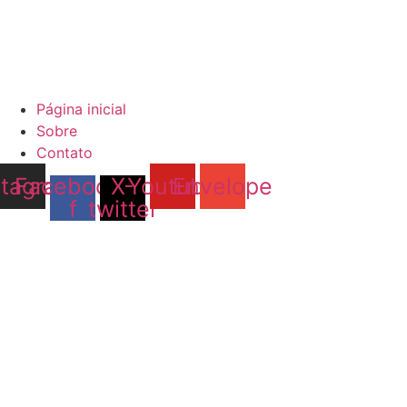
Página inicial
Sobre
Contato
stagram
Facebook-
X-
Youtube
Envelope
f
twitter