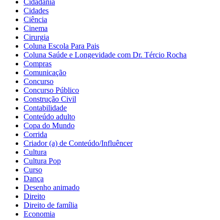
Cidadania
Cidades
Ciência
Cinema
Cirurgia
Coluna Escola Para Pais
Coluna Saúde e Longevidade com Dr. Tércio Rocha
Compras
Comunicação
Concurso
Concurso Público
Construção Civil
Contabilidade
Conteúdo adulto
Copa do Mundo
Corrida
Criador (a) de Conteúdo/Influêncer
Cultura
Cultura Pop
Curso
Dança
Desenho animado
Direito
Direito de família
Economia