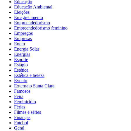
Educação
Educação Ambiental
Eleições
Emagrecimento
Empreendedorismo
Empreendedorismo feminino
Empregos
Empresas
Enem
Energia Solar
Energias
Esporte
Estágio
Estética
Estética e beleza
Evento
Externato Santa Clara
Famosos
Feira
Feminicídio
Férias
Filmes e séries
Finanças
Futebol
Geral