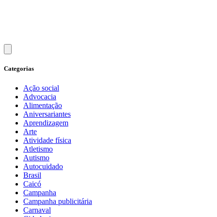
Categorias
Ação social
Advocacia
Alimentação
Aniversariantes
Aprendizagem
Arte
Atividade física
Atletismo
Autismo
Autocuidado
Brasil
Caicó
Campanha
Campanha publicitária
Carnaval