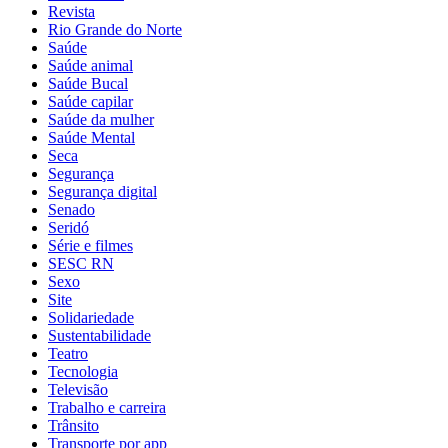
Revista
Rio Grande do Norte
Saúde
Saúde animal
Saúde Bucal
Saúde capilar
Saúde da mulher
Saúde Mental
Seca
Segurança
Segurança digital
Senado
Seridó
Série e filmes
SESC RN
Sexo
Site
Solidariedade
Sustentabilidade
Teatro
Tecnologia
Televisão
Trabalho e carreira
Trânsito
Transporte por app