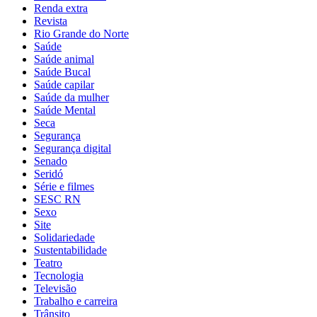
Renda extra
Revista
Rio Grande do Norte
Saúde
Saúde animal
Saúde Bucal
Saúde capilar
Saúde da mulher
Saúde Mental
Seca
Segurança
Segurança digital
Senado
Seridó
Série e filmes
SESC RN
Sexo
Site
Solidariedade
Sustentabilidade
Teatro
Tecnologia
Televisão
Trabalho e carreira
Trânsito