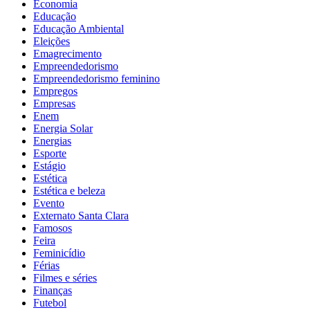
Economia
Educação
Educação Ambiental
Eleições
Emagrecimento
Empreendedorismo
Empreendedorismo feminino
Empregos
Empresas
Enem
Energia Solar
Energias
Esporte
Estágio
Estética
Estética e beleza
Evento
Externato Santa Clara
Famosos
Feira
Feminicídio
Férias
Filmes e séries
Finanças
Futebol