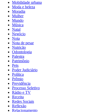
Mobilidade urbana
Moda e beleza
Moradia
Mulher
Mundo
Música
Natal
Negócio
Nota
Nota de pesar
Nutrição
Odontologia
Palestra
Patrimônio
Pets
Poder Judiciário
Política
Prêmio
Previdência
Processo Seletivo
Rádio e TV
Receita
Redes Sociais
Reflexão
Relacionamento