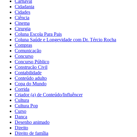
Carnaval
Cidadania
Cidades
Ciência
Cinema
Cirurgia
Coluna Escola Para Pais
Coluna Saúde e Longevidade com Dr. Tércio Rocha
Compras
Comunicação
Concurso
Concurso Público
Construção Civil
Contabilidade
Conteúdo adulto
Copa do Mundo
Corrida
Criador (a) de Conteúdo/Influêncer
Cultura
Cultura Pop
Curso
Dança
Desenho animado
Direito
Direito de família