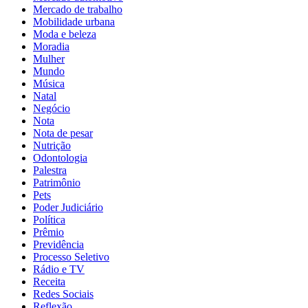
Mercado de trabalho
Mobilidade urbana
Moda e beleza
Moradia
Mulher
Mundo
Música
Natal
Negócio
Nota
Nota de pesar
Nutrição
Odontologia
Palestra
Patrimônio
Pets
Poder Judiciário
Política
Prêmio
Previdência
Processo Seletivo
Rádio e TV
Receita
Redes Sociais
Reflexão