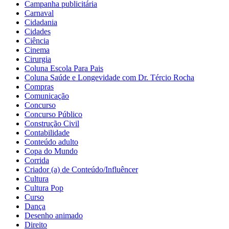
Campanha publicitária
Carnaval
Cidadania
Cidades
Ciência
Cinema
Cirurgia
Coluna Escola Para Pais
Coluna Saúde e Longevidade com Dr. Tércio Rocha
Compras
Comunicação
Concurso
Concurso Público
Construção Civil
Contabilidade
Conteúdo adulto
Copa do Mundo
Corrida
Criador (a) de Conteúdo/Influêncer
Cultura
Cultura Pop
Curso
Dança
Desenho animado
Direito