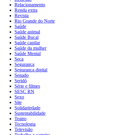
Relacionamento
Renda extra
Revista
Rio Grande do Norte
Saúde
Saúde animal
Saúde Bucal
Saúde capilar
Saúde da mulher
Saúde Mental
Seca
Segurança
Segurança digital
Senado
Seridó
Série e filmes
SESC RN
Sexo
Site
Solidariedade
Sustentabilidade
Teatro
Tecnologia
Televisão
Trabalho e carreira