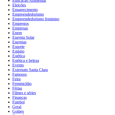
Educação Ambiental
Eleições
Emagrecimento
Empreendedorismo
Empreendedorismo feminino
Empregos
Empresas
Enem
Energia Solar
Energias
Esporte
Estágio
Estética
Estética e beleza
Evento
Externato Santa Clara
Famosos
Feira
Feminicídio
Férias
Filmes e séries
Finanças
Futebol
Geral
Golpes