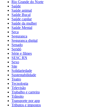
Rio Grande do Norte
Saúde
Saúde animal
Saúde Bucal
Saúde capilar
Saúde da mulher
Saúde Mental
Seca
Segurança
Segurança digital
Senado
Seridó
Série e filmes
SESC RN
Sexo
Site
Solidariedade
Sustentabilidade
Teatro
Tecnologia
Televisão
Trabalho e carreira
Trânsito
Transporte por app
Tributos e impostos