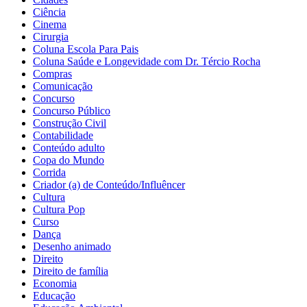
Ciência
Cinema
Cirurgia
Coluna Escola Para Pais
Coluna Saúde e Longevidade com Dr. Tércio Rocha
Compras
Comunicação
Concurso
Concurso Público
Construção Civil
Contabilidade
Conteúdo adulto
Copa do Mundo
Corrida
Criador (a) de Conteúdo/Influêncer
Cultura
Cultura Pop
Curso
Dança
Desenho animado
Direito
Direito de família
Economia
Educação